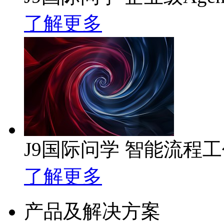
了解更多
J9国际问学 智能流程
了解更多
产品及解决方案