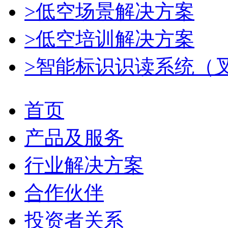
>低空场景解决方案
>低空培训解决方案
>智能标识识读系统（
首页
产品及服务
行业解决方案
合作伙伴
投资者关系