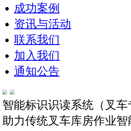
成功案例
资讯与活动
联系我们
加入我们
通知公告
智能标识识读系统（叉车
助力传统叉车库房作业智