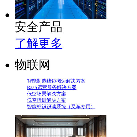
安全产品
了解更多
物联网
智能制造线边搬运解决方案
RaaS运营服务解决方案
低空场景解决方案
低空培训解决方案
智能标识识读系统（叉车专用）