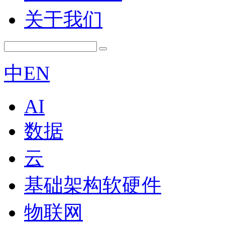
关于我们
中
EN
AI
数据
云
基础架构软硬件
物联网