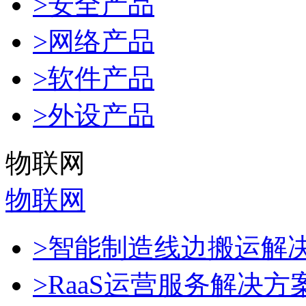
>安全产品
>网络产品
>软件产品
>外设产品
物联网
物联网
>智能制造线边搬运解
>RaaS运营服务解决方