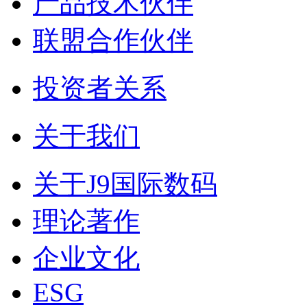
产品技术伙伴
联盟合作伙伴
投资者关系
关于我们
关于J9国际数码
理论著作
企业文化
ESG