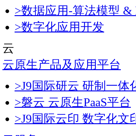
>数据应用-算法模型 & 
>数字化应用开发
云
云原生产品及应用平台
>J9国际研云 研制一
>磐云 云原生PaaS平台
>J9国际云印 数字化