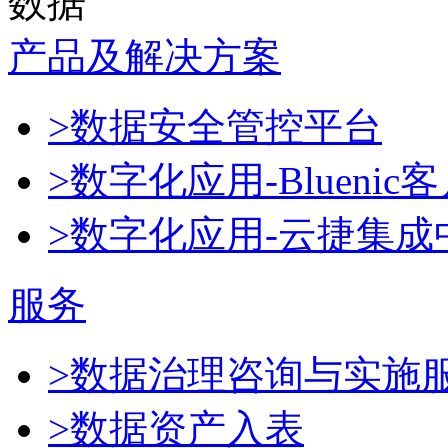
数据
产品及解决方案
>数据安全管控平台
>数字化应用-Blueni
>数字化应用-云捷集成
服务
>数据治理咨询与实施
>数据资产入表