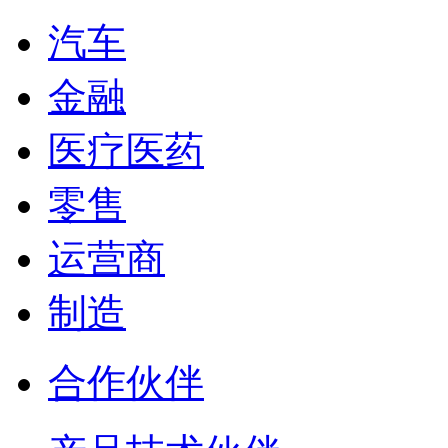
汽车
金融
医疗医药
零售
运营商
制造
合作伙伴