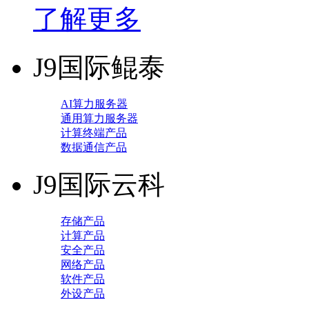
了解更多
J9国际鲲泰
AI算力服务器
通用算力服务器
计算终端产品
数据通信产品
J9国际云科
存储产品
计算产品
安全产品
网络产品
软件产品
外设产品