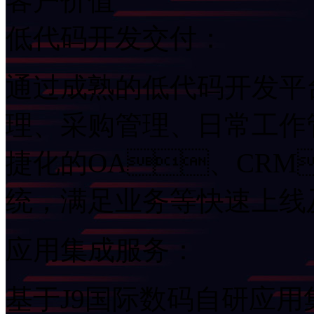
客户价值
低代码开发交付：
通过成熟的低代码开发平台
理、采购管理、日常
捷化的OA、CRM
统，满足业务等快速上
应用集成服务：
基于J9国际数码自研应用集