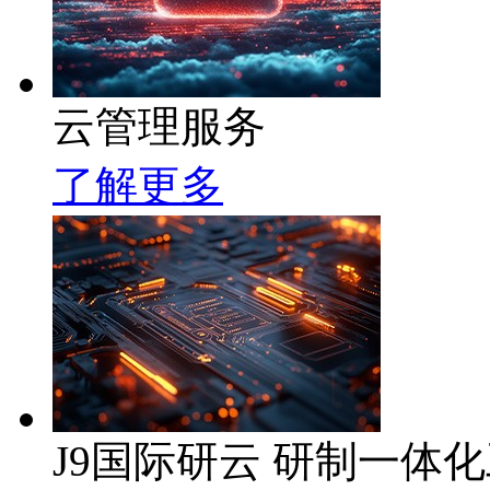
云管理服务
了解更多
J9国际研云 研制一体