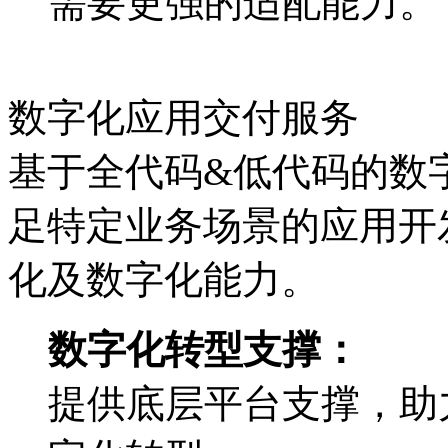
需要更强的适配能力。
数字化应用交付服务
基于全代码&低代码的数字
足特定业务场景的应用开发
化及数字化能力。
数字化转型支撑：
提供底层平台支撑