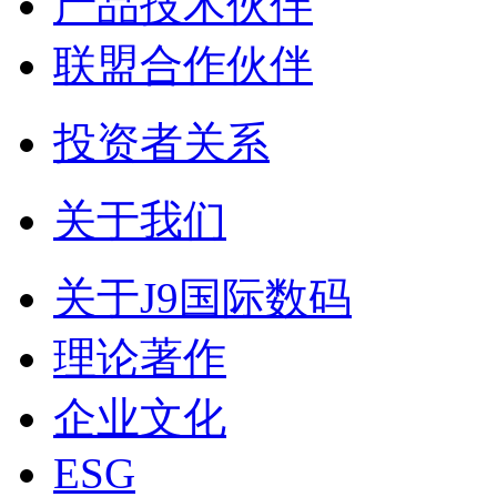
产品技术伙伴
联盟合作伙伴
投资者关系
关于我们
关于J9国际数码
理论著作
企业文化
ESG