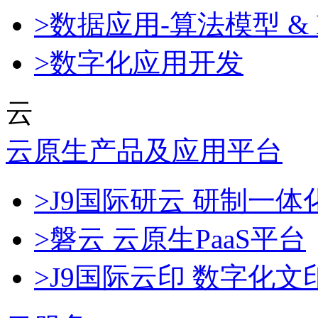
>数据应用-算法模型 & 
>数字化应用开发
云
云原生产品及应用平台
>J9国际研云 研制一
>磐云 云原生PaaS平台
>J9国际云印 数字化