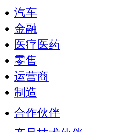
汽车
金融
医疗医药
零售
运营商
制造
合作伙伴