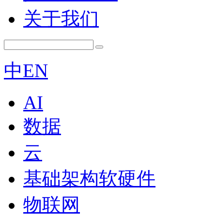
关于我们
中
EN
AI
数据
云
基础架构软硬件
物联网