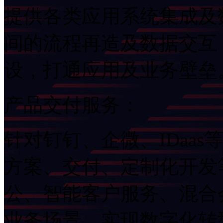
提供各类应用系统集成及数
间的流程再造及数据交互
设，打通应用及业务壁垒
产品交付服务：
针对钉钉、企微、ID
方案、交付、定制化
公、智能客户服务、混
业务场景，实现数字化