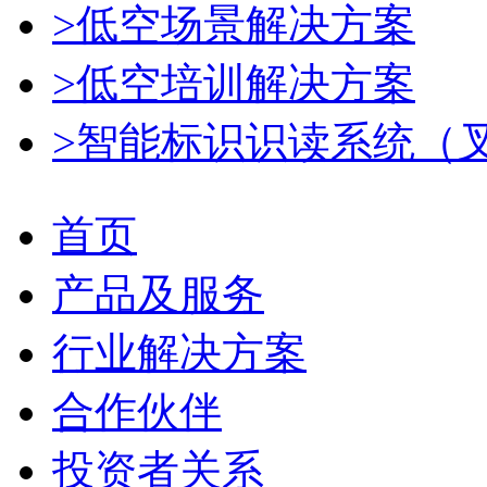
>低空场景解决方案
>低空培训解决方案
>智能标识识读系统（
首页
产品及服务
行业解决方案
合作伙伴
投资者关系