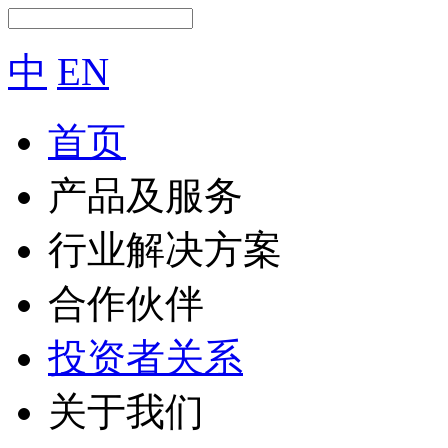
中
EN
首页
产品及服务
行业解决方案
合作伙伴
投资者关系
关于我们